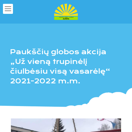
Paukščių globos akcija
„Už vieną trupinėlį
čiulbėsiu visą vasarėlę“
2021-2022 m.m.