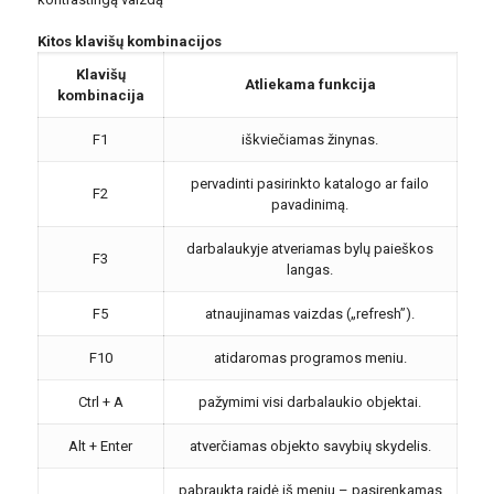
Kitos klavišų kombinacijos
Klavišų
Atliekama funkcija
kombinacija
F1
iškviečiamas žinynas.
pervadinti pasirinkto katalogo ar failo
F2
pavadinimą.
darbalaukyje atveriamas bylų paieškos
F3
langas.
F5
atnaujinamas vaizdas („refresh”).
F10
atidaromas programos meniu.
Ctrl + A
pažymimi visi darbalaukio objektai.
Alt + Enter
atverčiamas objekto savybių skydelis.
pabraukta raidė iš meniu – pasirenkamas