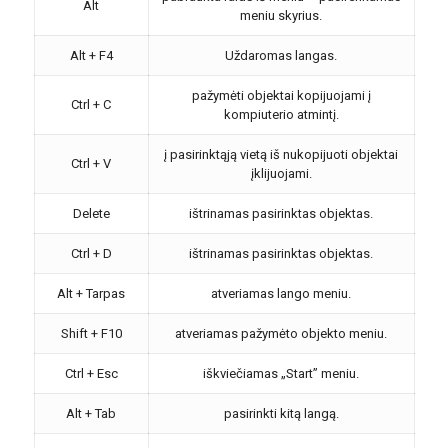
Alt
meniu skyrius.
Alt + F4
Uždaromas langas.
pažymėti objektai kopijuojami į
Ctrl + C
kompiuterio atmintį.
į pasirinktąją vietą iš nukopijuoti objektai
Ctrl + V
įklijuojami.
Delete
ištrinamas pasirinktas objektas.
Ctrl + D
ištrinamas pasirinktas objektas.
Alt + Tarpas
atveriamas lango meniu.
Shift + F10
atveriamas pažymėto objekto meniu.
Ctrl + Esc
iškviečiamas „Start” meniu.
Alt + Tab
pasirinkti kitą langą.