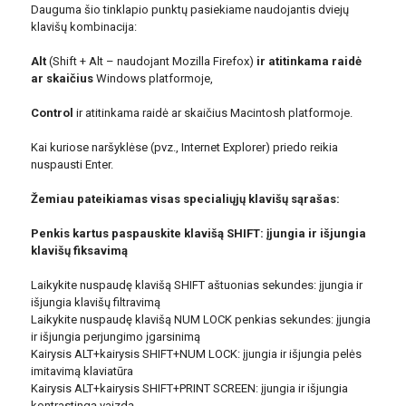
Dauguma šio tinklapio punktų pasiekiame naudojantis dviejų
klavišų kombinacija:
Alt
(Shift + Alt – naudojant Mozilla Firefox)
ir atitinkama raidė
ar skaičius
Windows platformoje,
Control
ir atitinkama raidė ar skaičius Macintosh platformoje.
Kai kuriose naršyklėse (pvz., Internet Explorer) priedo reikia
nuspausti Enter.
Žemiau pateikiamas visas specialiųjų klavišų sąrašas:
Penkis kartus paspauskite klavišą SHIFT: įjungia ir išjungia
klavišų fiksavimą
Laikykite nuspaudę klavišą SHIFT aštuonias sekundes: įjungia ir
išjungia klavišų filtravimą
Laikykite nuspaudę klavišą NUM LOCK penkias sekundes: įjungia
ir išjungia perjungimo įgarsinimą
Kairysis ALT+kairysis SHIFT+NUM LOCK: įjungia ir išjungia pelės
imitavimą klaviatūra
Kairysis ALT+kairysis SHIFT+PRINT SCREEN: įjungia ir išjungia
kontrastingą vaizdą