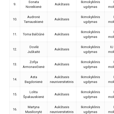
Sonata
Ikimokyklinis
9.
Aukštasis
Noreikienė
ugdymas
mok
Audronė
Ikimokyklinis
10.
Aukštasis
Tamauskienė
ugdymas
mok
Ikimokyklinis
11.
Toma Balčiūnė
Aukštasis
ugdymas
mok
Dovilė
Ikimokyklinis
IU
12.
Aukštasis
Juškaitė
ugdymas
mok
Zofija
Ikimokyklinis
13.
Aukštasis
Armonavičienė
ugdymas
mok
Asta
Aukštasis
Ikimokyklinis
14.
Bagdonienė
neuniversitetinis
ugdymas
mok
Lolita
Ikimokyklinis
15.
Aukštasis
Špakauskienė
ugdymas
mok
Martyna
Aukštasis
Ikimokyklinis
16.
Masilionytė
neuniversitetinis
ugdymas
mok