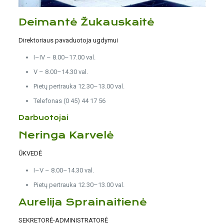
Deimantė Žukauskaitė
Direktoriaus pavaduotoja ugdymui
I–IV – 8.00–17.00 val.
V – 8.00–14.30 val.
Pietų pertrauka 12.30–13.00 val.
Telefonas (0 45) 44 17 56
Darbuotojai
Neringa Karvelė
ŪKVEDĖ
I–V – 8.00–14.30 val.
Pietų pertrauka 12.30–13.00 val.
Aurelija Sprainaitienė
SEKRETORĖ-ADMINISTRATORĖ