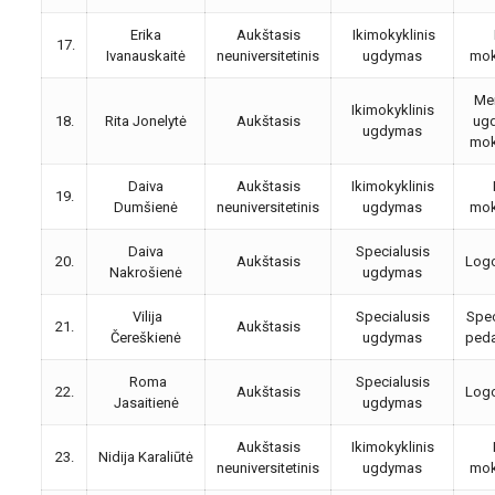
Erika
Aukštasis
Ikimokyklinis
17.
Ivanauskaitė
neuniversitetinis
ugdymas
mok
Me
Ikimokyklinis
18.
Rita Jonelytė
Aukštasis
ug
ugdymas
mok
Daiva
Aukštasis
Ikimokyklinis
19.
Dumšienė
neuniversitetinis
ugdymas
mok
Daiva
Specialusis
20.
Aukštasis
Log
Nakrošienė
ugdymas
Vilija
Specialusis
Spec
21.
Aukštasis
Čereškienė
ugdymas
ped
Roma
Specialusis
22.
Aukštasis
Log
Jasaitienė
ugdymas
Aukštasis
Ikimokyklinis
23.
Nidija Karaliūtė
neuniversitetinis
ugdymas
mok