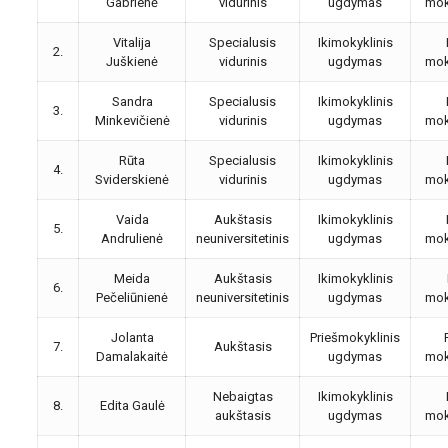
Gabrienė
vidurinis
ugdymas
mok
Vitalija
Specialusis
Ikimokyklinis
2.
Juškienė
vidurinis
ugdymas
mok
Sandra
Specialusis
Ikimokyklinis
3.
Minkevičienė
vidurinis
ugdymas
mok
Rūta
Specialusis
Ikimokyklinis
4.
Sviderskienė
vidurinis
ugdymas
mok
Vaida
Aukštasis
Ikimokyklinis
5.
Andrulienė
neuniversitetinis
ugdymas
mok
Meida
Aukštasis
Ikimokyklinis
6.
Pečeliūnienė
neuniversitetinis
ugdymas
mok
Jolanta
Priešmokyklinis
7.
Aukštasis
Damalakaitė
ugdymas
mok
Nebaigtas
Ikimokyklinis
8.
Edita Gaulė
aukštasis
ugdymas
mok