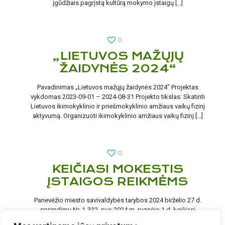
įgūdžiais pagrįstą kultūrą mokymo įstaigų
[…]
0
„LIETUVOS MAŽŲJŲ
ŽAIDYNĖS 2024“
Pavadinimas „Lietuvos mažųjų žaidynės 2024” Projektas
vykdomas 2023-09-01 – 2024-08-31 Projekto tikslas: Skatinti
Lietuvos ikimokyklinio ir priešmokyklinio amžiaus vaikų fizinį
aktyvumą. Organizuoti ikimokyklinio amžiaus vaikų fizinį
[…]
0
KEIČIASI MOKESTIS
ĮSTAIGOS REIKMĖMS
Panevėžio miesto savivaldybės tarybos 2024 birželio 27 d.
sprendimu Nr. 1-332, nuo 2024 m. rugsėjo 1 d. keičiasi
mokestis įstaigos reikmėms. Nuo 2024 m. rugsėjo 1
[…]